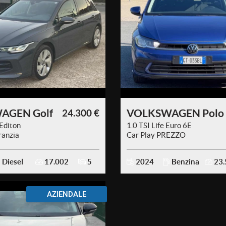
AGEN Golf
VOLKSWAGEN Polo
24.300 €
Editon
1.0 TSI Life Euro 6E
ranzia
Car Play PREZZO
VERO
Diesel
17.002
5
2024
Benzina
23.
AZIENDALE