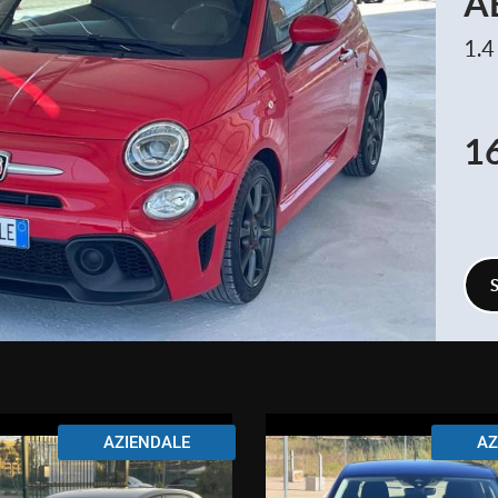
A
1.4
1
AZIENDALE
AZ