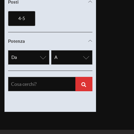
Posti
4-5
Potenza
Cosa cerchi?