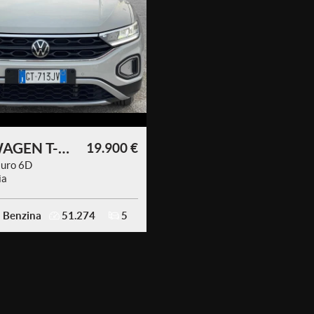
VOLKSWAGEN T-Roc
19.900 €
 Euro 6D
ia
Benzina
51.274
5