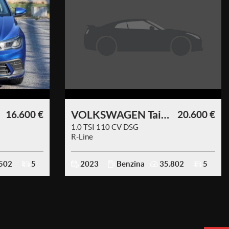
VOLKSWAGEN Taigo
16.600 €
20.600 €
1.0 TSI 110 CV DSG
R-Line
AUTOMATICA
502
5
2023
Benzina
35.802
5