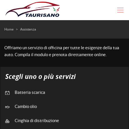
Le
tue
preferenze
di
HOME
Home
>
Assistenza
consenso
Il
AZIENDA
Offriamo un servizio di officina per tutte le esigenze della tua
seguente
auto. Compila il modulo e prenota direttamente online.
pannello
LISTA VEICOLI
ti
consente
di
Scegli uno o più servizi
NOLEGGIO
esprimere
le
tue
ACQUISTIAMO USATO
Batteria scarica
preferenze
di
Cambio olio
consenso
ASSISTENZA
alle
tecnologie
Cinghia di distribuzione
CONVENZIONI
di