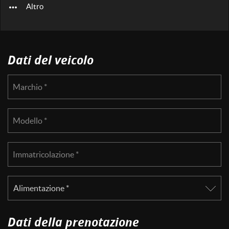
Altro
questi
strumenti
di
tracciamento
si
Dati del veicolo
rimanda
alla
cookie
Marchio *
policy.
Puoi
rivedere
Modello *
e
modificare
le
tue
Immatricolazione *
scelte
in
qualsiasi
momento.
Dati della prenotazione
a