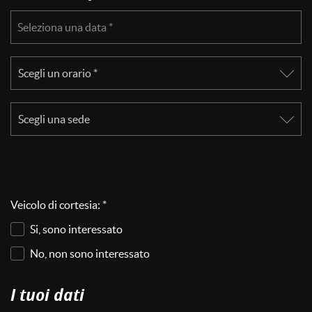
Seleziona una data *
mpre
Cookie necessari
ilitato
Cookie delle preferenze
Cookie per il miglioramento dell'esperienza utente
Cookie analitici
Veicolo di cortesia: *
Cookie di marketing
Si, sono interessato
No, non sono interessato
Leggi
la
I tuoi dati
cookie
policy