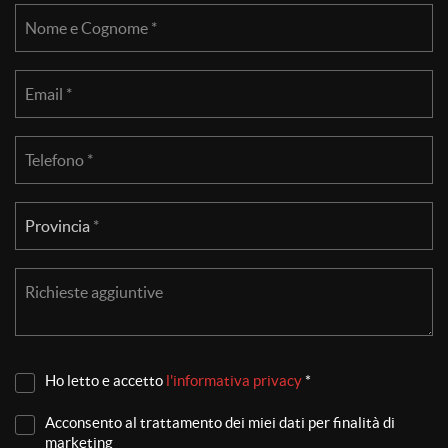
Nome e Cognome *
Salva
le
impostazioni
Email *
Telefono *
Provincia
Provincia *
Richieste aggiuntive
Ho letto e accetto
l'informativa privacy
*
Acconsento al trattamento dei miei dati per finalità di
marketing