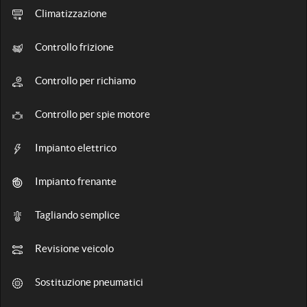
tracciamento
Climatizzazione
che
CONTATTI
adottiamo
per
Controllo frizione
offrire
CONTATTI
le
Controllo per richiamo
funzionalità
e
AREA COMMERCIANTI
svolgere
Controllo per spie motore
le
attività
Impianto elettrico
di
seguito
Impianto frenante
descritte.
Per
ottenere
Tagliando semplice
maggiori
informazioni
Revisione veicolo
sull'utilità
e
sul
Sostituzione pneumatici
funzionamento
di