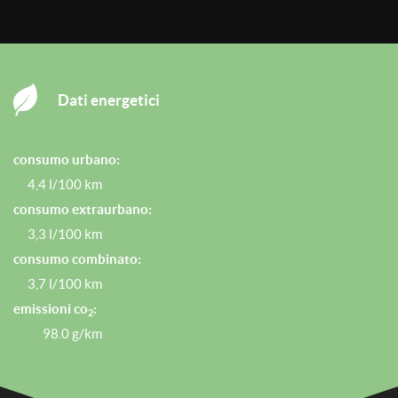
Dati energetici
consumo urbano:
4,4 l/100 km
consumo extraurbano:
3,3 l/100 km
consumo combinato:
3,7 l/100 km
emissioni co
:
2
98.0 g/km