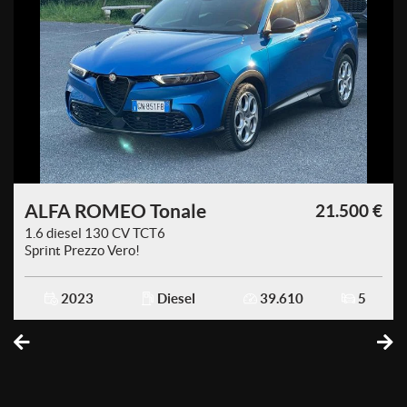
ALFA ROMEO Tonale
€
21.500 €
1.6 diesel 130 CV TCT6
Sprint Prezzo Vero!
2023
Diesel
39.610
5