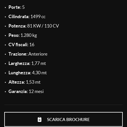
Immobilizzatore elettronico
Porte:
5
Park Distance Control
Salva
le
Cilindrata:
1499 cc
Servosterzo
impostazioni
Potenza:
81 KW / 110 CV
Peso:
1.280 kg
CV fiscali:
16
Trazione:
Anteriore
Larghezza:
1,77 mt
Lunghezza:
4,30 mt
Altezza:
1,53 mt
Garanzia:
12 mesi
SCARICA BROCHURE