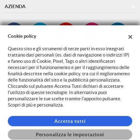
LEASYS PARCO LEONARDO
AZIENDA
LA CITTA' DELL'AUTOMOBILE TAURISANO SRL FIUMICINO
Azienda
LOGISTICA STOCCAGGIO TAURISANO FIUMICINO
Contatti
Cookie policy
Questo sito e gli strumenti di terze parti in esso integrati
trattano dati personali (es. dati di navigazione o indirizzi IP)
e fanno uso di Cookie, Pixel, Tags o altri identificatori
necessari per il funzionamento e per il raggiungimento delle
finalità descritte nella cookie policy, tra cui il miglioramento
delle funzionalità del sito e la pubblicità personalizzata.
Cliccando sul pulsante Accetta Tutti dichiari di accettare
TORNA IN CIMA
l'utilizzo di queste tecnologie. In alternativa puoi
personalizzare le tue scelte tramite l'apposito pulsante.
Copyright © 2026 Taurisano Srl - P.IVA 14200751007 -
Leggi
Scopri di più e personalizza.
l'informativa sulla privacy
-
Cookie Policy
Sito creato da:
Accetta tutti
Personalizza le impostazioni
PREVENTIVO