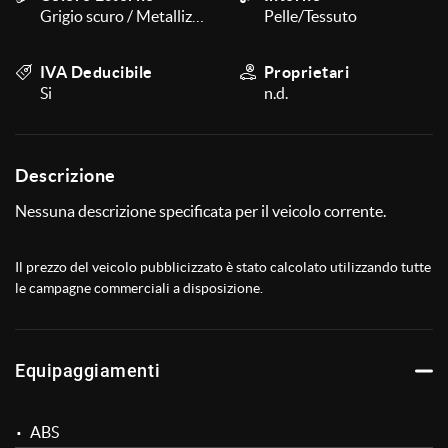
Grigio scuro / Metallizzato
Pelle/Tessuto
questi
strumenti
di
IVA Deducibile
Proprietari
tracciamento
Si
n.d.
si
rimanda
alla
cookie
Descrizione
policy.
Puoi
Nessuna descrizione specificata per il veicolo corrente.
rivedere
e
modificare
Il prezzo del veicolo pubblicizzato è stato calcolato utilizzando tutte
le
le campagne commerciali a disposizione.
tue
scelte
in
qualsiasi
Equipaggiamenti
momento.
ABS
a